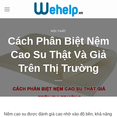
Chuyển
đến
nội
dung
NỘI THẤT
Cách Phân Biệt Nệm
Cao Su Thật Và Giả
Trên Thị Trường
Nệm cao su được đánh giá cao nhờ vào độ bền, khả năng