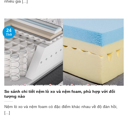
nhiều gia [...]
24
Th9
So sánh chi tiết nệm lò xo và nệm foam, phù hợp với đối
tượng nào
Nệm lò xo và nệm foam có đặc điểm khác nhau về độ đàn hồi,
[...]