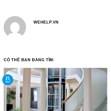
WEHELP.VN
CÓ THỂ BẠN ĐANG TÌM:
21
Th7