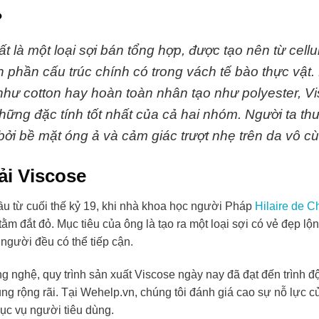
?
t là một loại sợi bán tổng hợp, được tạo nên từ cellu
 phần cấu trúc chính có trong vách tế bào thực vật. 
như cotton hay hoàn toàn nhân tạo như polyester, 
hững đặc tính tốt nhất của cả hai nhóm. Người ta thư
bởi bề mặt óng ả và cảm giác trượt nhẹ trên da vô c
ải Viscose
đầu từ cuối thế kỷ 19, khi nhà khoa học người Pháp
Hilaire de C
tằm đắt đỏ. Mục tiêu của ông là tạo ra một loại sợi có vẻ đẹp l
người đều có thể tiếp cận.
ng nghệ, quy trình sản xuất Viscose ngày nay đã đạt đến trình 
g rộng rãi. Tại Wehelp.vn, chúng tôi đánh giá cao sự nỗ lực c
hục vụ người tiêu dùng.