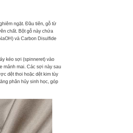
ghiêm ngặt. Đầu tiên, gỗ từ
yên chất. Bột gỗ này chứa
 (NaOH) và Carbon Disulfide
áy kéo sợi (spinneret) vào
lose mảnh mai. Các sợi này sau
ược dệt thoi hoặc dệt kim tùy
năng phân hủy sinh học, góp