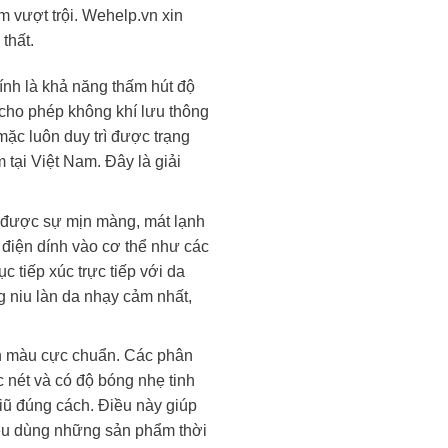
 vượt trội. Wehelp.vn xin
thất.
ính là khả năng thấm hút độ
e cho phép không khí lưu thông
ặc luôn duy trì được trạng
 tại Việt Nam. Đây là giải
n được sự mịn màng, mát lạnh
h điện dính vào cơ thể như các
c tiếp xúc trực tiếp với da
g niu làn da nhạy cảm nhất,
ên màu cực chuẩn. Các phân
 nét và có độ bóng nhẹ tinh
 giũ đúng cách. Điều này giúp
tiêu dùng những sản phẩm thời