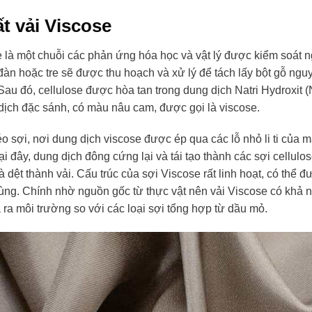
t vải Viscose
e là một chuỗi các phản ứng hóa học và vật lý được kiểm soát n
đàn hoặc tre sẽ được thu hoạch và xử lý để tách lấy bột gỗ ngu
Sau đó, cellulose được hòa tan trong dung dịch Natri Hydroxit
dịch đặc sánh, có màu nâu cam, được gọi là viscose.
éo sợi, nơi dung dịch viscose được ép qua các lỗ nhỏ li ti của m
Tại đây, dung dịch đông cứng lại và tái tạo thành các sợi cellu
 dệt thành vải. Cấu trúc của sợi Viscose rất linh hoạt, có thể đ
ùng. Chính nhờ nguồn gốc từ thực vật nên vải Viscose có khả 
 ra môi trường so với các loại sợi tổng hợp từ dầu mỏ.