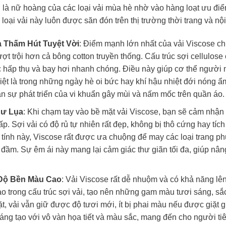
à nữ hoàng của các loại vải mùa hè nhờ vào hàng loạt ưu điểm
 loại vải này luôn được săn đón trên thị trường thời trang và nội 
 Thấm Hút Tuyệt Vời
: Điểm mạnh lớn nhất của vải Viscose ch
ượt trội hơn cả bông cotton truyền thống. Cấu trúc sợi cellulos
 hấp thụ và bay hơi nhanh chóng. Điều này giúp cơ thể người m
biệt là trong những ngày hè oi bức hay khí hậu nhiệt đới nóng ẩm
n sự phát triển của vi khuẩn gây mùi và nấm mốc trên quần áo.
hư Lụa
: Khi chạm tay vào bề mặt vải Viscose, bạn sẽ cảm nhậ
p. Sợi vải có độ rủ tự nhiên rất đẹp, không bị thô cứng hay tíc
 tính này, Viscose rất được ưa chuộng để may các loại trang phụ
 đầm. Sự êm ái này mang lại cảm giác thư giãn tối đa, giúp nân
Độ Bền Màu Cao
: Vải Viscose rất dễ nhuộm và có khả năng l
 trong cấu trúc sợi vải, tạo nên những gam màu tươi sáng, sắc
iặt, vải vẫn giữ được độ tươi mới, ít bị phai màu nếu được giặt
 sáng tạo với vô vàn họa tiết và màu sắc, mang đến cho người 