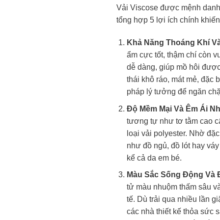
Vải Viscose được mệnh danh l
tổng hợp 5 lợi ích chính khiến
Khả Năng Thoáng Khí Và
ẩm cực tốt, thậm chí còn v
dễ dàng, giúp mồ hôi được
thái khô ráo, mát mẻ, đặc 
pháp lý tưởng để ngăn chặ
Độ Mềm Mại Và Êm Ái N
tương tự như tơ tằm cao cấ
loại vải polyester. Nhờ đặc
như đồ ngủ, đồ lót hay váy
kể cả da em bé.
Màu Sắc Sống Động Và 
tử màu nhuộm thấm sâu vào
tế. Dù trải qua nhiều lần g
các nhà thiết kế thỏa sức