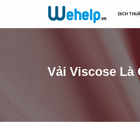
Chuyển
đến
DỊCH THU
nội
dung
Vải Viscose Là